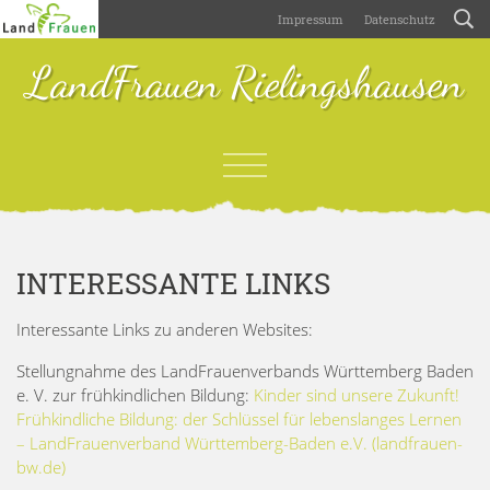
Impressum
Datenschutz
LandFrauen Rielingshausen
INTERESSANTE LINKS
Interessante Links zu anderen Websites:
Stellungnahme des LandFrauenverbands Württemberg Baden
e. V. zur frühkindlichen Bildung:
Kinder sind unsere Zukunft!
Frühkindliche Bildung: der Schlüssel für lebenslanges Lernen
– LandFrauenverband Württemberg-Baden e.V. (landfrauen-
bw.de)