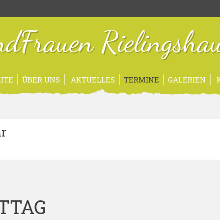
dFrauen Rielingsha
ITE
ÜBER UNS
AKTUELLES
TERMINE
GALERIEN
K
hr
TTAG