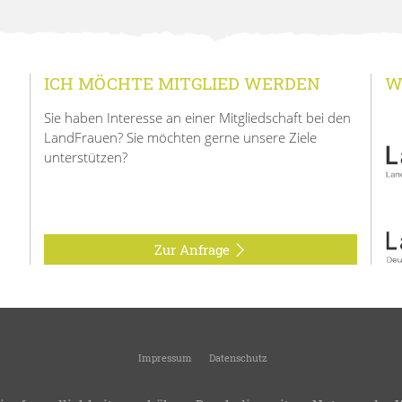
ICH MÖCHTE MITGLIED WERDEN
W
Sie haben Interesse an einer Mitgliedschaft bei den
LandFrauen? Sie möchten gerne unsere Ziele
unterstützen?
Zur Anfrage
Impressum
Datenschutz
© 2026
LandFrauen Rielingshausen
-
Ortsverein des Kreisverbandes Ludwigsburg