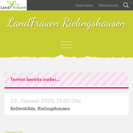
Impressum
Datenschutz
LandFrauen Rielingshausen
Termin bereits vorbei...
29. Januar 2026
,
19:00 Uhr
Kelterstüble, Rielingshausen
Termine